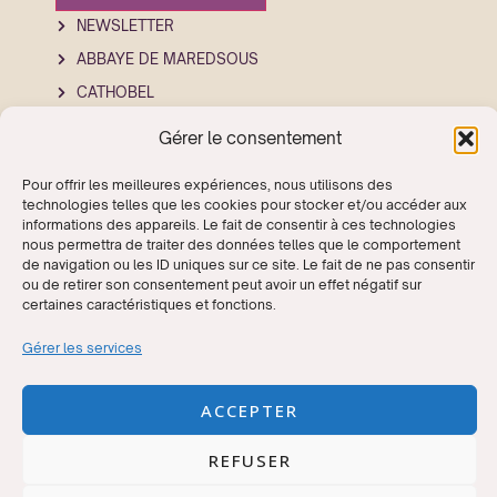
NEWSLETTER
ABBAYE DE MAREDSOUS
CATHOBEL
Gérer le consentement
Pour offrir les meilleures expériences, nous utilisons des
technologies telles que les cookies pour stocker et/ou accéder aux
informations des appareils. Le fait de consentir à ces technologies
nous permettra de traiter des données telles que le comportement
de navigation ou les ID uniques sur ce site. Le fait de ne pas consentir
ou de retirer son consentement peut avoir un effet négatif sur
2026 MAREDSOUS SOUND FESTIVAL – TOUS DROITS
certaines caractéristiques et fonctions.
RÉSERVÉS –
FESTIVAL ORGANISÉ PAR L’ABBAYE DE
MAREDSOUS ASBL
N° D’ENTREPRISE : BE 0407.585.882
Gérer les services
CRÉATION GRAPHIQUE :
ARTWORKS-PUB
· CONCEPTION ET
INTÉGRATION WEB :
JORIXI
ACCEPTER
NL
REFUSER