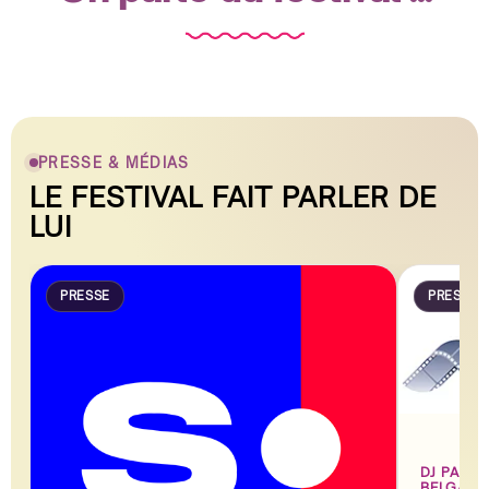
PRESSE & MÉDIAS
LE FESTIVAL FAIT PARLER DE
LUI
PRESSE
PRESSE
DJ PADR
BELGA E