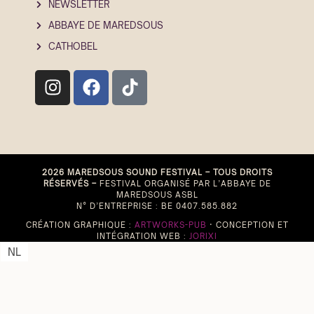
NEWSLETTER
ABBAYE DE MAREDSOUS
CATHOBEL
2026 MAREDSOUS SOUND FESTIVAL – TOUS DROITS
RÉSERVÉS –
FESTIVAL ORGANISÉ PAR L’ABBAYE DE
MAREDSOUS ASBL
N° D’ENTREPRISE : BE 0407.585.882
CRÉATION GRAPHIQUE :
ARTWORKS-PUB
· CONCEPTION ET
INTÉGRATION WEB :
JORIXI
NL