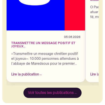
O Padre 
atuar no
fé, músi
DJ portu
destaque
do Mared
decorrer
05.08.2026
2026, na
TRANSMETTRE UN MESSAGE POSITIF ET
na Bélgic
JOYEUX…
«Transmettre un message chrétien positif
et joyeux»: 10.000 personnes attendues à
l’abbaye de Maredsous pour le premier
Maredsous Sound Festival fin août
Lire la publication
→
Lire la pu
Voir toutes les publications
→