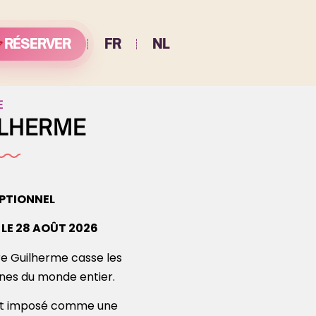
RÉSERVER
FR
NL
E
ILHERME
PTIONNEL
LE 28 AOÛT 2026
adre Guilherme casse les
nes du monde entier.
s’est imposé comme une